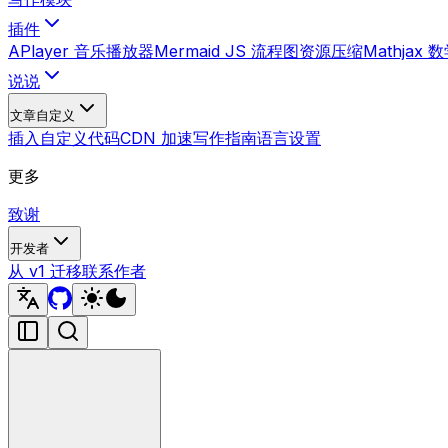
插件
APlayer 音乐播放器
Mermaid JS 流程图
资源压缩
Mathjax
说说
文章自定义
插入自定义代码
CDN 加速
写作指南
语言设置
更多
致谢
开发者
从 v1 迁移
联系作者