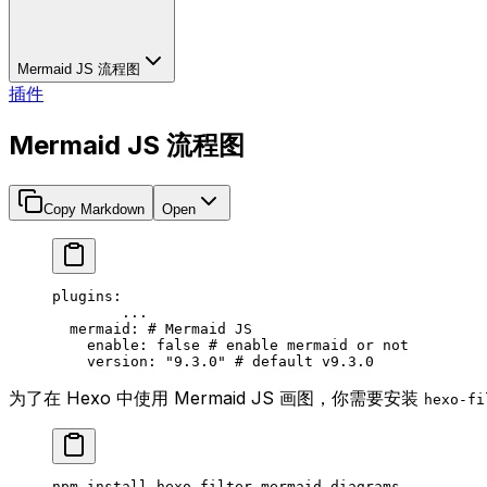
Mermaid JS 流程图
插件
Mermaid JS 流程图
Copy Markdown
Open
plugins
:
	...
  mermaid
: 
# Mermaid JS
    enable
: 
false
 # enable mermaid or not
    version
: 
"9.3.0"
 # default v9.3.0
为了在 Hexo 中使用 Mermaid JS 画图，你需要安装
hexo-fi
npm
 install
 hexo-filter-mermaid-diagrams