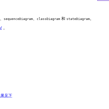
、
、
和
。
sequenceDiagram
classDiagram
stateDiagram
g/
。
效果见下