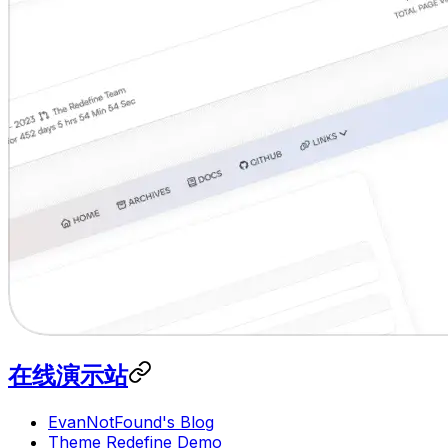
在线演示站
EvanNotFound's Blog
Theme Redefine Demo