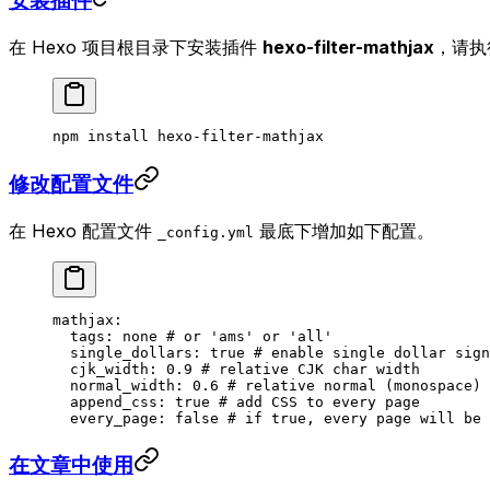
安装插件
在 Hexo 项目根目录下安装插件
hexo-filter-mathjax
，请执
npm
 install
 hexo-filter-mathjax
修改配置文件
在 Hexo 配置文件
最底下增加如下配置。
_config.yml
mathjax
:
  tags
: 
none
 # or 'ams' or 'all'
  single_dollars
: 
true
 # enable single dollar sign
  cjk_width
: 
0.9
 # relative CJK char width
  normal_width
: 
0.6
 # relative normal (monospace) 
  append_css
: 
true
 # add CSS to every page
  every_page
: 
false
 # if true, every page will be 
在文章中使用