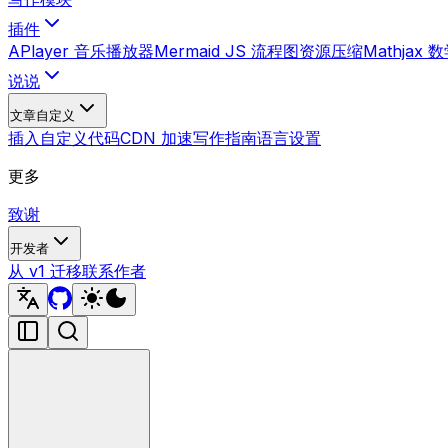
插件
APlayer 音乐播放器
Mermaid JS 流程图
资源压缩
Mathjax
说说
文章自定义
插入自定义代码
CDN 加速
写作指南
语言设置
更多
致谢
开发者
从 v1 迁移
联系作者