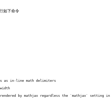
行如下命令
s as in-line math delimiters
width
rendered by mathjax regardless the `mathjax` setting in 