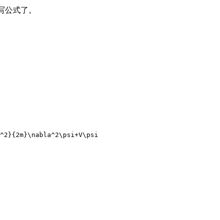
写公式了。
^2}{2m}\nabla^2\psi+V\psi