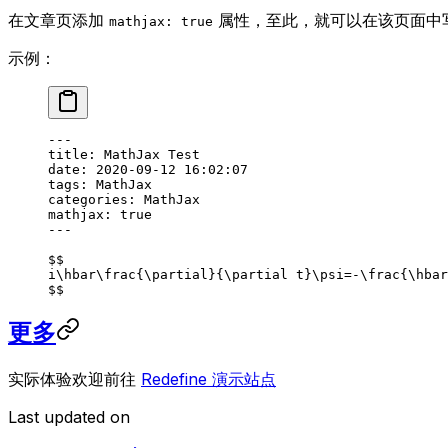
在文章页添加
属性，至此，就可以在该页面中
mathjax: true
示例：
---
title
: 
MathJax Test
date
: 
2020-09-12 16:02:07
tags
: 
MathJax
categories
: 
MathJax
mathjax
: 
true
---
$$
i\hbar\frac{\partial}{\partial t}\psi=-\frac{\hbar
$$
更多
实际体验欢迎前往
Redefine 演示站点
Last updated on